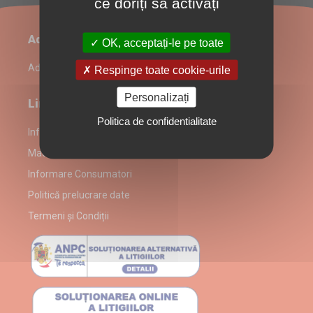
ce doriți să activați
Administrare restaurant
OK, acceptați-le pe toate
Admin Login
Respinge toate cookie-urile
Personalizați
Link-uri utile
Politica de confidentialitate
Informații despre partenerul Macho Pizza-Pub
Macho Pizza-Pub alergeni
Informare Consumatori
Politică prelucrare date
Termeni și Condiții