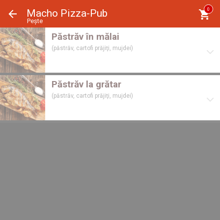
Panoul de gestionare a panourilor cookie
0
Macho Pizza-Pub
Pește
Păstrăv în mălai
(păstrăv, cartofi prăjiţi, mujdei)
Păstrăv la grătar
(păstrăv, cartofi prăjiţi, mujdei)