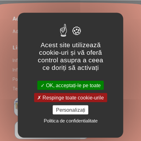
Administrare restaurant
Admin Login
Acest site utilizează
Link-uri utile
cookie-uri și vă oferă
control asupra a ceea
Informații despre partenerul La Grill
ce doriți să activați
Informare Consumatori
Politică prelucrare date
OK, acceptați-le pe toate
Termeni și Condiții
Respinge toate cookie-urile
Personalizați
Politica de confidentialitate