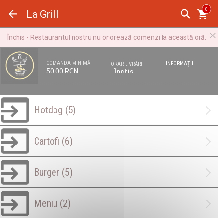
Panoul de gestionare a panourilor cookie
0
La Grill
Închis - Restaurantul nostru nu onorează comenzi la această oră.
COMANDA MINIMĂ
INFORMAȚII
ORAR LIVRĂRI
50.00 RON
-
Închis
Hotdog
(5)
Cartofi
(6)
Burger
(5)
Meniu
(2)