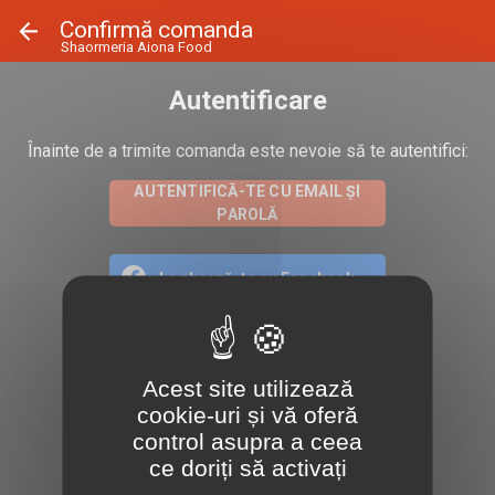
Panoul de gestionare a panourilor cookie
Confirmă comanda
Shaormeria Aiona Food
Autentificare
Înainte de a trimite comanda este nevoie să te autentifici:
AUTENTIFICĂ-TE CU EMAIL ȘI
PAROLĂ
Loghează-te cu Facebook
Loghează-te cu Google
Acest site utilizează
cookie-uri și vă oferă
Loghează-te cu Apple
control asupra a ceea
ce doriți să activați