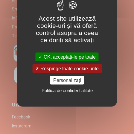
Informații despre partenerul Shaormeria Aiona Food
Shaormeria Aiona Food alergeni
Acest site utilizează
Informare Consumatori
cookie-uri și vă oferă
Politică prelucrare date
control asupra a ceea
Termeni și Condiții
ce doriți să activați
OK, acceptați-le pe toate
Respinge toate cookie-urile
Personalizați
Politica de confidentialitate
Urmărește-ne
Facebook
Instagram