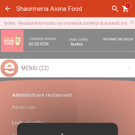
Panoul de gestionare a panourilor cookie
0
Shaormeria Aiona Food
Închis - Restaurantul nostru nu onorează comenzi la această oră.
COMANDA MINIMĂ
INFORMAȚII
ALERGENI
ORAR LIVRĂRI
60.00 RON
-
Închis
MENIU
(22)
Administrare restaurant
Admin Login
Link-uri utile