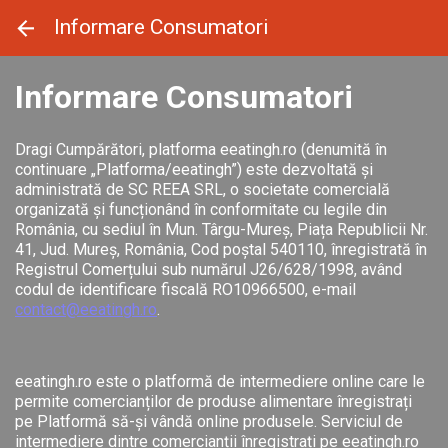
Panoul de gestionare a panourilor cookie
Informare Consumatori
Informare Consumatori
Dragi Cumpărători, platforma eeatingh.ro (denumită în
continuare „Platforma/eeatingh”) este dezvoltată și
administrată de SC REEA SRL, o societate comercială
organizată și funcționând în conformitate cu legile din
România, cu sediul în Mun. Târgu-Mureș, Piața Republicii Nr.
41, Jud. Mureș, România, Cod poștal 540110, înregistrată în
Registrul Comerțului sub numărul J26/628/1998, având
codul de identificare fiscală RO10966500, e-mail
contact@eeatingh.ro
.
eeatingh.ro este o platformă de intermediere online care le
permite comercianților de produse alimentare înregistrați
pe Platformă să-și vândă online produsele. Serviciul de
intermediere dintre comercianții înregistrați pe eeatingh.ro