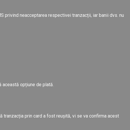
SMS privind neacceptarea respectivei tranzacții, iar banii dvs. nu
eră această opțiune de plată.
 tranzacția prin card a fost reușită, vi se va confirma acest