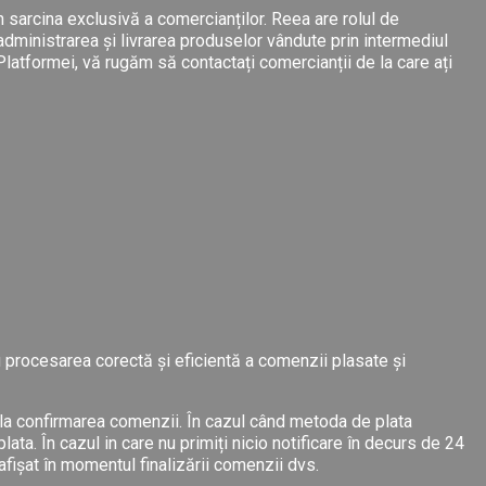
n sarcina exclusivă a comercianților. Reea are rolul de
a administrarea și livrarea produselor vândute prin intermediul
 Platformei, vă rugăm să contactați comercianții de la care ați
 procesarea corectă și eficientă a comenzii plasate și
re la confirmarea comenzii. În cazul când metoda de plata
ta. În cazul in care nu primiți nicio notificare în decurs de 24
afișat în momentul finalizării comenzii dvs.