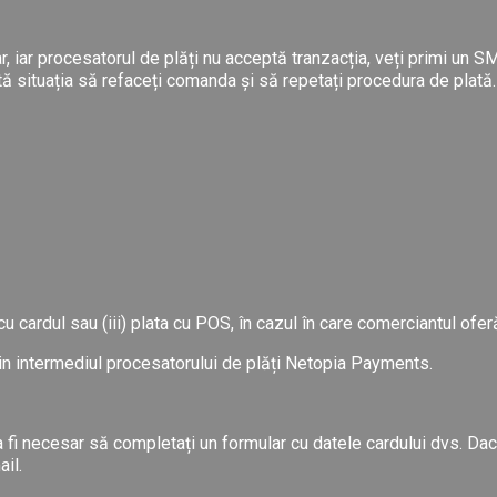
car, iar procesatorul de plăți nu acceptă tranzacția, veți primi un 
stă situația să refaceți comanda și să repetați procedura de plată.
a cu cardul sau (iii) plata cu POS, în cazul în care comerciantul of
prin intermediul procesatorului de plăți Netopia Payments.
fi necesar să completați un formular cu datele cardului dvs. Dacă
ail.