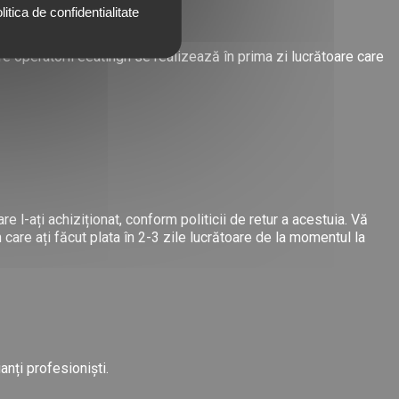
litica de confidentialitate
re operatorii eeatingh se realizează în prima zi lucrătoare care
 l-ați achiziționat, conform politicii de retur a acestuia. Vă
in care ați făcut plata în 2-3 zile lucrătoare de la momentul la
anți profesioniști.