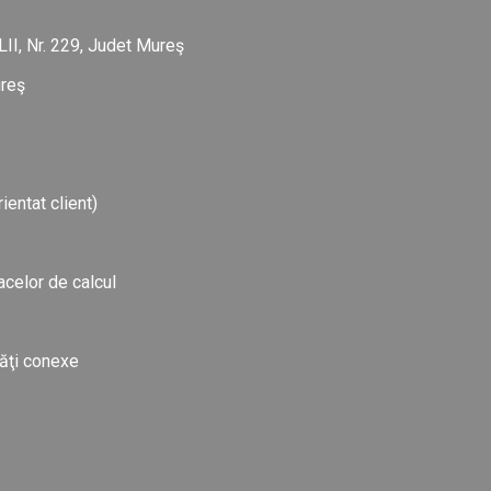
I, Nr. 229, Judet Mureş
ureş
ientat client)
acelor de calcul
tăţi conexe