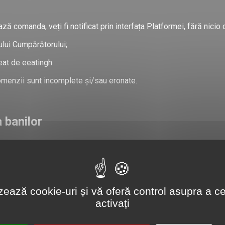
ă comanda, veți fi notificat prin interfața Platformei, fără nicio o
ului Cumpărătorului;
reat de eeatingh
omenzii sunt incomplete și/sau eronate.
a banilor
a online cu cardul bancar, însă comerciantul nu are capacitatea de 
ambursare. Operatorii Platformei verifică la finalul fiecărei zile l
 În aceste situații, dvs. veți primi banii în contul din care ați rea
lizează cookie-uri și vă oferă control asupra a ce
activați
e a unei erori de funcționare a Platformei, operatorii eeatingh retur
rs de 2-3 zile lucrătoare.