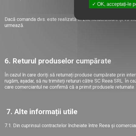
OK, acceptați-le p
Dacă comanda dvs. este realizată în zile nelucrătoare și vă înc
urmează.
6. Returul produselor cumpărate
În cazul în care doriți să returnați produse cumpărate prin inte
rugăm, așadar, să nu trimiteți retururi către SC Reea SRL. În cazu
care comerciantul ne confirmă că a primit produsele returnate.
7. Alte informații utile
7.1. Din cuprinsul contractelor încheiate între Reea și comercian