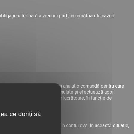
bligație ulterioară a vreunei părți, în următoarele cazuri:
a prelua comanda dvs. sau (ii) ați anulat o comandă pentru care
ucrătoare câte comenzi au fost anulate și efectuează apoi
lizat plata în decurs de 2-3 zile lucrătoare, în funcție de
ea ce doriți să
nează la sfârșitul zilei banii în contul dvs. În această situație,