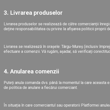
3. Livrarea produselor
Livrarea produselor se realizează de către comercianții înregistr
deține responsabilitatea cu privire la afișarea politicii proprii
Livrarea se realizează în orașele: Târgu-Mureș (inclusiv împrej
efectuare a comenzii. Vă rugăm, așadar, să verificați corectitudi
4. Anularea comenzii
Puteți anula comanda dvs. până la momentul la care aceasta est
de politica de anulare a fiecărui comerciant.
În situația în care comerciantul sau operatorii Platformei anule