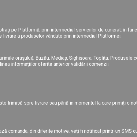
ați pe Platformă, prin intermediul serviciilor de curierat, în func
 de livrare a produselor vândute prin intermediul Platformei.
urimile orașului), Buzău, Mediaș, Sighișoara, Toplița. Produsele c
nea informațiilor oferite anterior validării comenzii.
e trimisă spre livrare sau până în momentul la care primiți o not
ază comanda, din diferite motive, veți fi notificat printr-un SMS cu