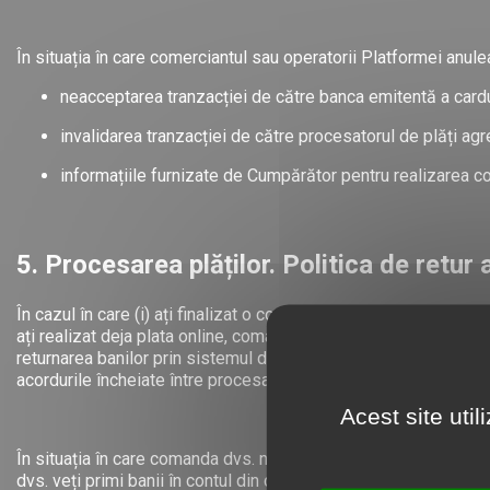
În situația în care comerciantul sau operatorii Platformei anuleaz
neacceptarea tranzacției de către banca emitentă a card
invalidarea tranzacției de către procesatorul de plăți ag
informațiile furnizate de Cumpărător pentru realizarea c
5. Procesarea plăților. Politica de retur 
În cazul în care (i) ați finalizat o comandă și ați realizat plat
ați realizat deja plata online, comanda dvs. intră în stare de r
returnarea banilor prin sistemul de plăti online al procesatorului.
acordurile încheiate între procesatorul de plată și banca dvs.
Acest site uti
În situația în care comanda dvs. nu a fost înregistrată, ca urmar
dvs. veți primi banii în contul din care ați realizat plata în decu