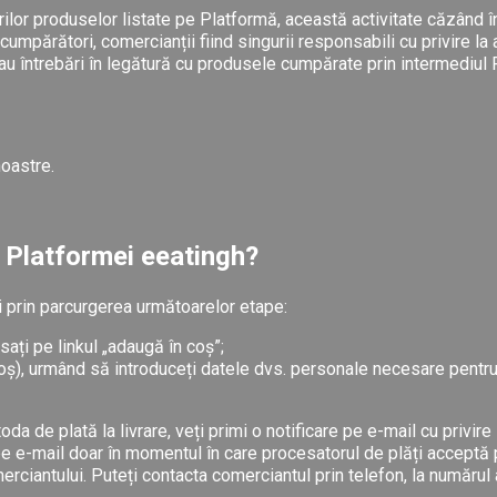
rilor produselor listate pe Platformă, această activitate căzând î
 cumpărători, comercianții fiind singurii responsabili cu privire l
 sau întrebări în legătură cu produsele cumpărate prin intermediul
noastre.
 Platformei eeatingh?
 prin parcurgerea următoarelor etape:
sați pe linkul „adaugă în coș”;
oș), urmând să introduceți datele dvs. personale necesare pentru
oda de plată la livrare, veți primi o notificare pe e-mail cu privi
e e-mail doar în momentul în care procesatorul de plăți acceptă pla
rciantului. Puteți contacta comerciantul prin telefon, la numărul 