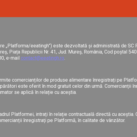
are „Platforma/eeatingh”) este dezvoltată și administrată de SC 
reș, Piața Republicii Nr. 41, Jud. Mureș, România, Cod poștal 540
00, e-mail
contact@eeatingh.ro
.
rmite comercianților de produse alimentare înregistrați pe Platf
umpărători este oferit în mod gratuit celor din urmă. Comercianții 
umator se aplică în relație cu aceștia.
drul Platformei, intrați în relație contractuală directă cu aceștia
omercianții înregistrați pe Platformă, în calitate de vânzător.