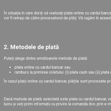
În situația în care doriți să realizați plata online cu cardul ban
vor fi retrași de către procesatorul de plăți. Vă rugăm în acea
2. Metodele de plată
Puteți alege dintre următoarele metode de plată:
plata online cu cardul
bancar sau
ramburs la primirea coletului: (i) plata cash sau (ii) plat
În cazul plații online cu cardul bancar, plățile sunt procesate 
Dacă metoda de plată selectată este plata cu cardul bancar, va 
lucru și veți primi informații cu privire la comanda dvs. prin e-m