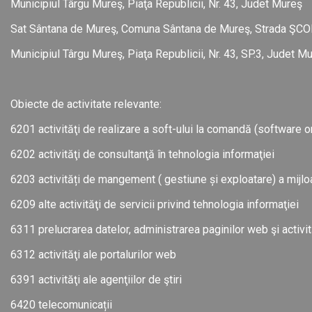
Municipiul Târgu Mureş, Piaţa Republicii, Nr. 43, Judet Mureş
Sat Sântana de Mureş, Comuna Sântana de Mureş, Strada ŞCOLI
Municipiul Târgu Mureş, Piaţa Republicii, Nr. 43, SP.3, Judet M
Obiecte de activitate relevante:
6201 activităţi de realizare a soft-ului la comandă (software or
6202 activităţi de consultanţă în tehnologia informaţiei
6203 activități de mangement ( gestiune și exploatare) a mijlo
6209 alte activităţi de servicii privind tehnologia informaţiei
6311 prelucrarea datelor, administrarea paginilor web şi activi
6312 activităţi ale portalurilor web
6391 activităţi ale agenţiilor de ştiri
6420 telecomunicații