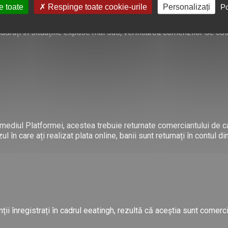
e toate
Respinge toate cookie-urile
Personalizați
Po
adrați în situațiile expuse mai sus, verificarea comenzilor de căt
rmediul Platformei, acestea trebuie returnate comerciantului de care
l în care ați realizat plata online, banii sunt returnați în contul d
ții înregistrați în cadrul eeatingh, rezultă că aceștia sunt comerci