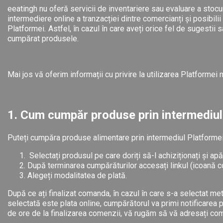
eeatingh nu oferă servicii de inventariere sau evaluare a stocu
intermediere online a tranzacției dintre comercianți și posibilii
Platformei
.
Astfel, în cazul în care aveți orice fel de sugestii
cumpărat produsele.
Mai jos vă oferim informații cu privire la utilizarea Platformei 
1. Cum cumpăr produse prin intermediul
Puteți cumpăra produse alimentare prin intermediul Platformei
Selectați produsul pe care doriți să-l achiziționați și apă
După terminarea cumpărăturilor accesați linkul (icoană c
Alegeți modalitatea de plată.
După ce ați finalizat comanda, în cazul în care s-a selectat met
selectată este plata online, cumpărătorul va primi notificarea p
de ore de la finalizarea comenzii, vă rugăm să vă adresați come