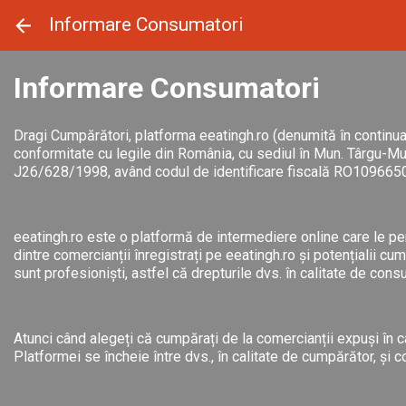
Panoul de gestionare a panourilor cookie
Informare Consumatori
Informare Consumatori
Dragi Cumpărători, platforma eeatingh.ro (denumită în continu
conformitate cu legile din România, cu sediul în Mun. Târgu-Mu
J26/628/1998, având codul de identificare fiscală RO109665
eeatingh.ro este o platformă de intermediere online care le pe
dintre comercianții înregistrați pe eeatingh.ro și potențialii c
sunt profesioniști, astfel că drepturile dvs. în calitate de cons
Atunci când alegeți că cumpărați de la comercianții expuși în ca
Platformei se încheie între dvs., în calitate de cumpărător, și c