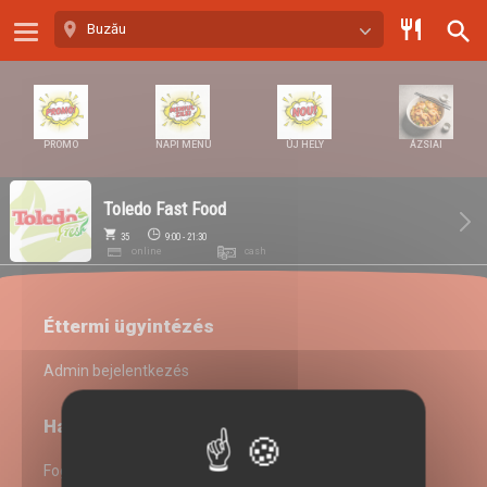
Süti preferenciák
Buzău
PROMO
NAPI MENÜ
ÚJ HELY
ÁZSIAI
Toledo Fast Food
35
9:00 - 21:30
online
cash
Éttermi ügyintézés
Admin bejelentkezés
Hasznos linkek
Fogyasztói információk