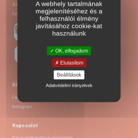
A webhely tartalmának
Adatkezelési szabályzat
megjelenítéséhez és a
Felhasználási Feltételek
felhasználói élmény
javításához cookie-kat
használunk
OK, elfogadom
Elutasítom
Beállítások
Kövess minket
Adatvédelmi irányelvek
Facebook
Instagram
Kapcsolat