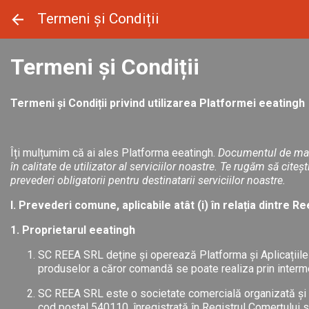
Panoul de gestionare a panourilor cookie
Termeni și Condiții
Termeni și Condiții
Termeni și Condiții privind utilizarea Platformei eeatingh
Îți mulțumim că ai ales Platforma eeatingh.
Documentul de mai jo
în calitate de utilizator al serviciilor noastre. Te rugăm să ci
prevederi obligatorii pentru destinatarii serviciilor noastre.
I. Prevederi comune, aplicabile atât (i) în relația dintre Ree
1. Proprietarul eeatingh
SC REEA SRL deține și operează Platforma și Aplicațiile 
produselor a căror comandă se poate realiza prin interm
SC REEA SRL este o societate comercială organizată și fu
cod poștal 540110, înregistrată în Registrul Comerțulu