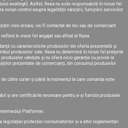
torul eeatingh). Astfel, Reea nu este responsabilă în niciun fel
 niciun control asupra legalității vânzării, furnizării serviciilor
izăm vreo eroare, vei fi contactat de noi sau de comerciant.
efiind în vreun fel angajat sau afiliat al Reea.
danță cu caracteristicile produselor din oferta prezentată și
imbul produselor sale. Reea nu determină în niciun fel prețurile
 produselor vândute și nu oferă nicio garanție cu privire la
mațiilor prezentate de comercianți, din consumul produselor
t de către curier și până la momentul la care comanda este
il și are certificările necesare pentru a-și furniza produsele
ntermediul Platformei.
a legislației protecției consumatorilor și a altor reglementări