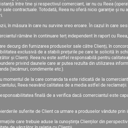
stanță între tine și respectivul comerciant, iar nu cu Reea (opera
e sale contractuale. Totodată, Reea nu oferă nicio garanție și nu are
i.
ii, în măsura în care nu survine vreo eroare. În cazul în care ses
rciantul rămâne în continuare terț independent în raport cu Reea, n
are decurg din furnizarea produselor sale către Clienți, în concor
itatea exclusivă de a stabili prețurile pe care le solicită în sch
nzător și Clienți. Reea nu este astfel responsabilă pentru calitatea
undere privind daunele care ar putea rezulta din utilizarea infor
nda (tacâmuri, condimente etc.).
d cu momentul de la care comanda ta este ridicată de la comercian
iantului, Reea neavând calitatea de a media astfel de reclamații.
responsabilitatea finală de a verifica dacă comerciantul este capab
rderile suferite de Client ca urmare a produselor vândute prin i
rmațiile care trebuie aduse la cunoștința Clienților din perspectiv
ate de vânzător în relația cu Clienții.