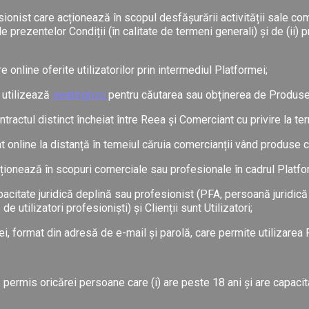
onist care acționează în scopul desfășurării activității sale co
ile prezentelor Condiții (în calitate de termeni generali) și de (ii)
 online oferite utilizatorilor prin intermediul Platformei;
e utilizează
eeatingh.ro
pentru căutarea sau obținerea de Produse
ctul distinct încheiat între Reea și Comerciant cu privire la term
 online la distanță în temeiul căruia comercianții vând produse că
ionează în scopuri comerciale sau profesionale în cadrul Platfo
acitate juridică deplină sau profesionist (PFA, persoană juridică 
e utilizatori profesioniști) și Clienții sunt Utilizatori;
i, format din adresă de e-mail și parolă, care permite utilizarea 
permis oricărei persoane care (i) are peste 18 ani și are capacitate