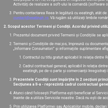
Activităţi de realizare a soft-ului la comandă (software or
Pentru contactarea Reea în legătură cu eeatingh, atât de c
contact@eeatingh.ro
. Vă rugăm să utilizați limbile rom
2. Scopul acestor Termeni și Condiții. Acordul privind uti
Prezentul document privind Termenii și Condițiile se apli
Termenii și Condițiile de mai jos, împreună cu documente
„Informare Consumatori” și informațiile suplimentare afișa
Contractul cu titlu gratuit aplicabil în relația din
Cadrul contractual general, aplicabil în relația dint
eeatingh, pe de-o parte și comercianții înregistrați 
Prezentele Condiții sunt împărțite în 2 secțiuni princ
Secțiunea a II-a - reprezintă cadrul contractual gener
Atunci când folosești Platforma ești beneficiar al Servicii
înainte de a utiliza Serviciile noastre. Dacă nu ești de ac
Prin utilizarea Platformei sau Aplicațiilor mobile, declari