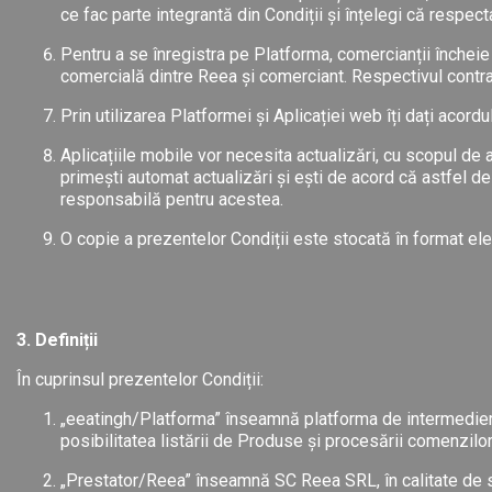
ce fac parte integrantă din Condiții și înțelegi că respect
Pentru a se înregistra pe Platforma, comercianții încheie 
comercială dintre Reea și comerciant. Respectivul contra
Prin utilizarea Platformei și Aplicației web îți dați acor
Aplicațiile mobile vor necesita actualizări, cu scopul de 
primești automat actualizări și ești de acord că astfel de
responsabilă pentru acestea.
O copie a prezentelor Condiții este stocată în format elec
3. Definiții
În cuprinsul prezentelor Condiții:
„eeatingh/Platforma” înseamnă platforma de intermedie
posibilitatea listării de Produse și procesării comenzilor
„Prestator/Reea” înseamnă SC Reea SRL, în calitate de 