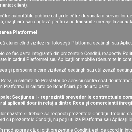
ientat client).
ătre autoritățile publice cât și de către destinatarii serviciilor 
ână, maghiară sau engleză pentru a ne transmite mesaje la aceast
lizarea Platformei
că atunci când vizitezi și folosești Platforma eeatingh sau Aplica
le ce fac parte integrantă din prezentele Condiții, respectiv Pol
te în cadrul Platformei sau Aplicațiilor mobile (denumite în conti
tre Reea și persoanele care vizitează eeatingh sau utilizează eeat
re Reea, în calitate de Prestator de servicii contra cost de interm
în Platformă în calitate de Beneficiari, pe de altă parte.
ipale: Secțiunea I - reprezintă prevederile contractuale comu
al aplicabil doar în relația dintre Reea și comercianții înregi
lor noastre și trebuie să respecți prezentele Condiții. Trebuie să 
ord cu prezentele Condiții, nu poți utiliza Platforma sau Aplicațiil
 în mod expres că: ai citit prezentele Condiții, ești de acord în î