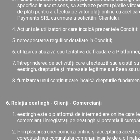
specifice în acest sens, să activeze pentru plățile viitoa
de plăți pentru a efectua pe viitor plăți online cu acel ca
Payments SRL ca urmare a solicitării Clientului.
Acțiuni ale utilizatorilor care încalcă prezentele Condiții:
nerespectarea regulilor detaliate în Condiții;
utilizarea abuzivă sau tentativa de fraudare a Platformei;
întreprinderea de activități care afectează sau există sus
eeatingh, drepturile și interesele legitime ale Reea sau uti
furnizarea unui conținut care încalcă drepturile fundament
6. Relația eeatingh - Clienți - Comercianți
eeatingh este o platformă de intermediere online care le
comercianții înregistrați pe eeatingh și potențialii cumpăr
Prin plasarea unei comenzi online și acceptarea acesteia d
corectitudinea conținutului comenzii înainte de a o finali