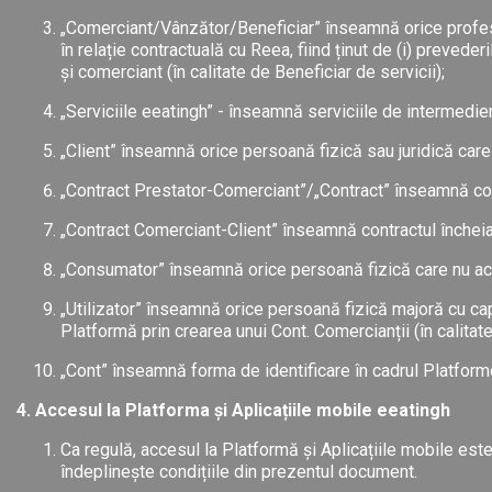
„Comerciant/Vânzător/Beneficiar” înseamnă orice profesi
în relație contractuală cu Reea, fiind ținut de (i) preveder
și comerciant (în calitate de Beneficiar de servicii);
„Serviciile eeatingh” - înseamnă serviciile de intermediere
„Client” înseamnă orice persoană fizică sau juridică car
„Contract Prestator-Comerciant”/„Contract” înseamnă contra
„Contract Comerciant-Client” înseamnă contractul încheiat
„Consumator” înseamnă orice persoană fizică care nu acț
„Utilizator” înseamnă orice persoană fizică majoră cu cap
Platformă prin crearea unui Cont. Comercianții (în calitate d
„Cont” înseamnă forma de identificare în cadrul Platforme
4. Accesul la Platforma și Aplicațiile mobile eeatingh
Ca regulă, accesul la Platformă și Aplicațiile mobile este 
îndeplinește condițiile din prezentul document.