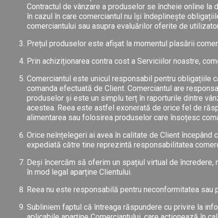
Contractul de vânzare a produselor se încheie online la di
în cazul în care comerciantul nu își îndeplinește obligațiil
comerciantului sau asupra evaluărilor oferite de utilizator
Prețul produselor este afișat la momentul plasării comenz
Prin achiziționarea contra cost a Serviciilor noastre, come
Comerciantul este unicul responsabil pentru obligațiile c
comanda efectuată de Client. Comerciantul are responsabil
produselor și este un simplu terț în raporturile dintre vâ
acestea. Reea este astfel exonerată de orice fel de răsp
alimentarea sau folosirea produselor care însoțesc coma
Orice neînțelegeri ai avea în calitate de Client începân
expediată către tine reprezintă responsabilitatea comerc
Deși încercăm să oferim un spațiul virtual de încredere, 
în mod legal aparține Clientului.
Reea nu este responsabilă pentru neconformitatea sau pie
Subliniem faptul că întreaga răspundere cu privire la info
aplicabile aparține Comerciantului, care acționează în calit