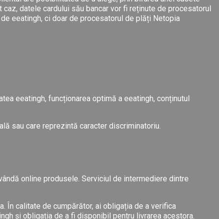
t caz, datele cardului său bancar vor fi reținute de procesatorul
el de eeatingh, ci doar de procesatorul de plăți Netopia
tatea eeatingh, funcționarea optimă a eeatingh, conținutul
ală sau care reprezintă caracter discriminatoriu.
vândă online produsele. Serviciul de intermediere dintre
 În calitate de cumpărător, ai obligația de a verifica
gh și obligația de a fi disponibil pentru livrarea acestora.