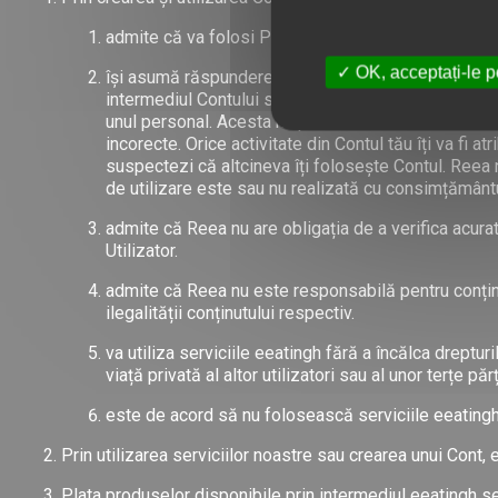
admite că va folosi Platforma și Aplicațiile doar în
OK, acceptați-le p
își asumă răspunderea pentru menținerea confidenția
intermediul Contului său. Utilizatorul se obligă să 
unul personal. Acesta nu poate fi transmis sau util
incorecte. Orice activitate din Contul tău îți va fi 
suspectezi că altcineva îți folosește Contul. Reea n
de utilizare este sau nu realizată cu consimțământ
admite că Reea nu are obligația de a verifica acurat
Utilizator.
admite că Reea nu este responsabilă pentru conținu
ilegalității conținutului respectiv.
va utiliza serviciile eeatingh fără a încălca dreptur
viață privată al altor utilizatori sau al unor terțe părț
este de acord să nu folosească serviciile eeatingh 
Prin utilizarea serviciilor noastre sau crearea unui Cont, 
Plata produselor disponibile prin intermediul eeatingh se p