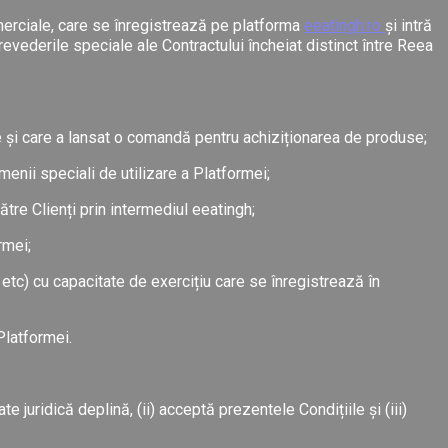
merciale, care se înregistrează pe platforma
eeatingh.ro
și intră
 prevederile speciale ale Contractului încheiat distinct între Reea
 și care a lansat o comandă pentru achiziționarea de produse;
enii speciali de utilizare a Platformei;
tre Clienți prin intermediul eeatingh;
rmei;
etc) cu capacitate de exercițiu care se înregistrează în
Platformei.
 juridică deplină, (ii) acceptă prezentele Condițiile și (iii)