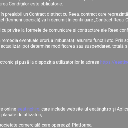
area Condițiilor este obligatorie.
în prealabil un Contract distinct cu Reea, contract care reprezint
ct (termeni speciali) va fi denumit în continuare „Contract Reea-
dul cu privire la formele de comunicare și contractare ale Reea con
a remedia eventuale erori, a îmbunătăți anumite funcții etc. Prin a
 actualizări pot determina modificarea sau suspendarea, totală sau
tronic și pusă la dispoziția utilizatorilor la adresa
https://eeati
re online
eeatingh.ro
,
care include website-ul eeatingh.ro și Aplica
 plasate de utlizatori;
societate comercială care operează Platforma;