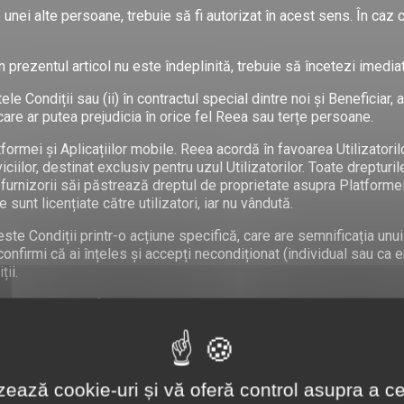
 unei alte persoane, trebuie să fi autorizat în acest sens. În caz
n prezentul articol nu este îndeplinită, trebuie să încetezi imediat
ntele Condiții sau (ii) în contractul special dintre noi și Beneficia
care ar putea prejudicia în orice fel Reea sau terțe persoane.
tformei și Aplicațiilor mobile. Reea acordă în favoarea Utilizatoril
iciilor, destinat exclusiv pentru uzul Utilizatorilor. Toate dreptur
 furnizorii săi păstrează dreptul de proprietate asupra Platformei,
 sunt licențiate către utilizatori, iar nu vândută.
ceste Condiții printr-o acțiune specifică, care are semnificația u
confirmi că ai înțeles și accepți necondiționat (individual sau ca en
ii.
un număr de telefon mobil din România.
și parola înregistrate la crearea Contului.
le eeatingh
lizează cookie-uri și vă oferă control asupra a ce
n relația cu Reea și în relația cu ceilalți utilizatori ai Platformei u