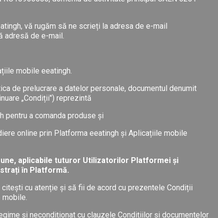
eeatingh, vă rugăm să ne scrieți la adresa de e-mail
ă adresă de e-mail.
țiile mobile eeatingh.
itica de prelucrare a datelor personale, documentul denumit
nuare „Condiții") reprezintă
ingh pentru a comanda produse și
ediere online prin Platforma eeatingh și Aplicațiile mobile
ne, aplicabile tuturor Utilizatorilor Platformei și
strați în Platformă.
citești cu atenție și să fii de acord cu prezentele Condiții
e mobile.
ntregime și necondiționat cu clauzele Condițiilor și documentelor