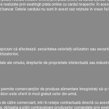
re realizate prin eeatingh plata online cu cardul respectiv. În aces
rd bancar. Datele cardului nu sunt în acest caz reținute în vreun f
piciuni că afectează: securitatea celorlalți utilizatori sau securi
lizatorilor;
ale ale omului, drepturile de proprietate intelectuală sau industri
 permite comercianților de produse alimentare înregistrați să-și 
ători este oferit în mod gratuit celor din urmă.
e către comerciant, intri în relație contractuală directă cu acesta.
za, obligația a plăti contravaloare produselor comandate prin eeatin