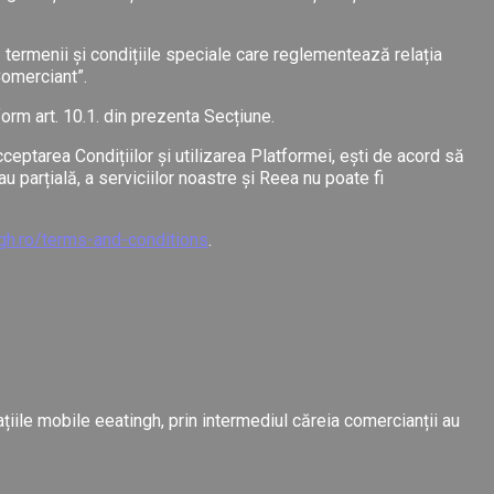
ă termenii și condițiile speciale care reglementează relația
Comerciant”.
form art. 10.1. din prezenta Secțiune.
cceptarea Condițiilor și utilizarea Platformei, ești de acord să
 parțială, a serviciilor noastre și Reea nu poate fi
ngh.ro/terms-and-conditions
.
țiile mobile eeatingh, prin intermediul căreia comercianții au