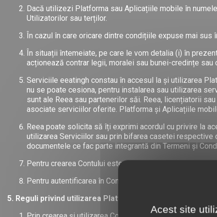
Dacă utilizezi Platforma sau Aplicațiile mobile în numele
Utilizatorilor sau terților.
În cazul în care oricare dintre condițiile expuse mai sus î
În situații întemeiate, pe care le vom detalia (i) în preze
acționează contrar legii, moralei sau bunei-credințe sau 
Serviciile eeatingh constau în accesul la și utilizarea Pla
nu se poate cesiona, pentru instalarea sau utilizarea serv
sunt ale Reea sau partenerilor săi. Reea, licențiatorii sau
asociate serviciilor oferite. Platforma și Aplicațiile mobile
Reea poate solicita să îți exprimi acordul cu privire la a
utilizarea Serviciilor sau prin bifarea casetei respective 
documentele ce fac parte integrantă din Termeni și Condiț
Pentru crearea Contului este necesară înregistrarea cu 
Pentru autentificarea în Cont, vei folosi adresa de e-mail 
5. Reguli privind utilizarea Platformei și Aplicațiilor mobi
Acest site uti
Prin crearea și utilizarea Contului, Utilizatorul își asumă î