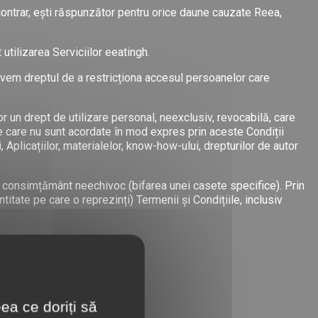
 contrar, ești răspunzător pentru orice daune cauzate Reea,
 utilizarea Serviciilor eeatingh.
r, avem dreptul de a restricționa accesul persoanelor care
or un drept de utilizare personal, neexclusiv, revocabilă, care
ile care nu sunt acordate în mod expres prin aceste Condiții
 Aplicațiilor, materialelor, know-how-ului, drepturilor de autor
nui consimțământ neechivoc (bifarea unei casete specifice). Prin
titate pe care o reprezinți) Termenii și Condițiile, inclusiv
ea ce doriți să
rmătoarele: