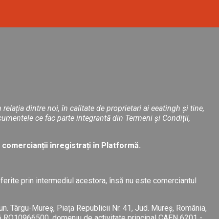
lația dintre noi, în calitate de proprietari ai eeatingh și tine,
ocumentele ce fac parte integrantă din Termeni și Condiții,
și comercianții înregistrați în Platformă.
ferite prin intermediul acestora, însă nu este comerciantul
n. Târgu-Mureș, Piața Republicii Nr. 41, Jud. Mureș, România,
lă RO10966500, domeniu de activitate principal CAEN 6201 -