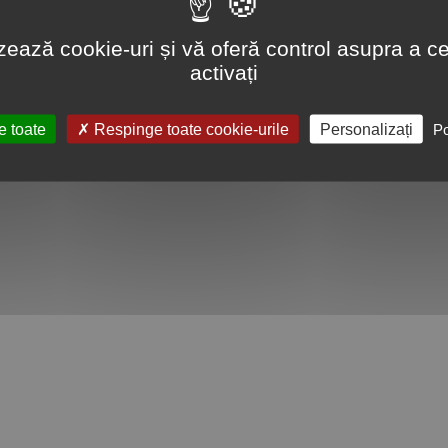
lizează cookie-uri și vă oferă control asupra a ce
activați
e toate
Respinge toate cookie-urile
Personalizați
Po