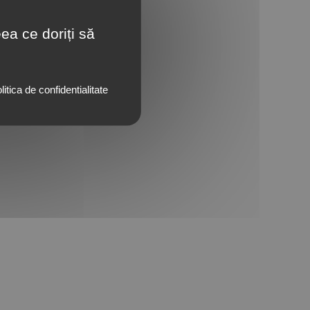
ea ce doriți să
litica de confidentialitate