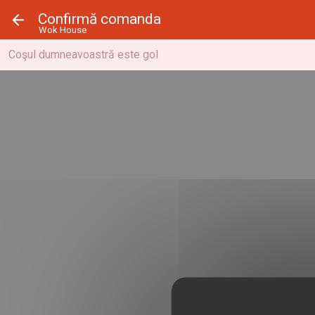
Panoul de gestionare a panourilor cookie
Confirmă comanda
Wok House
Coşul dumneavoastră este gol